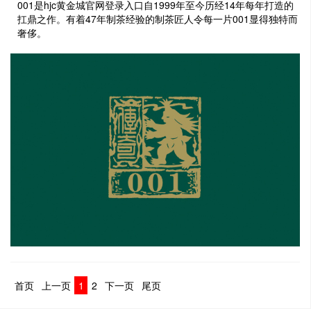
001是hjc黄金城官网登录入口自1999年至今历经14年每年打造的
扛鼎之作。有着47年制茶经验的制茶匠人令每一片001显得独特而
奢侈。
首页
上一页
1
2
下一页
尾页