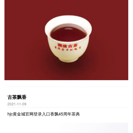
古茶飘香
2021-11-09
hjc黄金城官网登录入口香飘45周年茶典