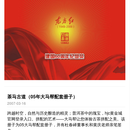
茶马古道（05年大马帮配套册子）
2007-03-16
跨越时空，自然与历史酿造的精灵；普洱茶中的瑰宝，hjc黄金城
官网登录入口。拼配的艺术——大马帮让您体验古茶拼配之美。该
册子为05大马帮配套册子，并有杜春峄董事长和黄庆老师亲笔签