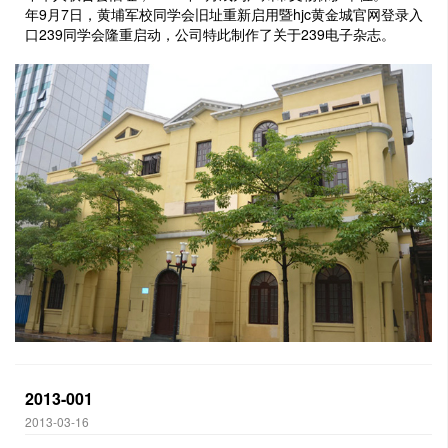
年9月7日，黄埔军校同学会旧址重新启用暨hjc黄金城官网登录入
口239同学会隆重启动，公司特此制作了关于239电子杂志。
2013-001
2013-03-16