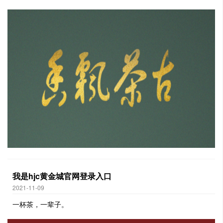
我是hjc黄金城官网登录入口
2021-11-09
一杯茶，一辈子。